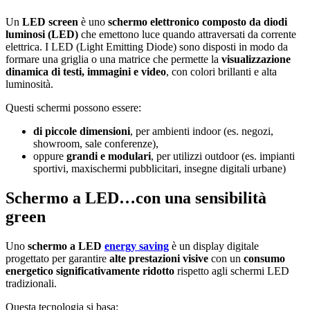
Un
LED screen
è uno
schermo elettronico composto da diodi
luminosi (LED)
che emettono luce quando attraversati da corrente
elettrica. I LED (Light Emitting Diode) sono disposti in modo da
formare una griglia o una matrice che permette la
visualizzazione
dinamica
di testi, immagini e
video
, con colori brillanti e alta
luminosità.
Questi schermi possono essere:
di
piccole
dimensioni
, per ambienti indoor (es. negozi,
showroom, sale conferenze),
oppure
grandi e modulari
, per utilizzi outdoor (es. impianti
sportivi, maxischermi pubblicitari, insegne digitali urbane)
Schermo a LED…con una sensibilità
green
Uno
schermo
a
LED
energy saving
è un display digitale
progettato per garantire
alte prestazioni
visive
con un
consumo
energetico significativamente ridotto
rispetto agli schermi LED
tradizionali.
Questa tecnologia si basa: