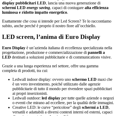
display
pubblicitari
LED
, lancia una nuova generazione di
schermi LED
energy saving
, capaci di coniugare
alta
efficienza
luminosa e ridotto impatto energetico
.
Esattamente che cosa si intende per Led Screen? Te lo raccontiamo
subito, anche perché è proprio il nostro fiore all’occhiello.
LED screen, l’anima di Euro Display
Euro Display
è un’azienda italiana di eccellenza specializzata nella
progettazione, produzione e commercializzazione di
pannelli a
LED
destinati a soluzioni pubblicitarie e di communications visive.
Grazie a una lunga esperienza nel settore, offre una gamma
completa di prodotti, tra cui:
Ledwall indoor display: ovvero uno
schermo LED
maxi che
è un vero investimento, poiché utilizzato dalle agenzie
pubblicitarie di tutto il mondo per rivendere spazi pubblicitari
ai propri inserzionisti.
Ledwall outdoor:
led display
per tutte quelle aziende o negozi
o eventi che mirano ad eccellere, per la qualità delle immagini.
Creative LED: le curve “pericolose” degli
schermi
a
LED
,
versatili e adattabili a diversi contesti interni ed esterni, capaci