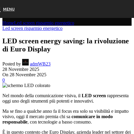
MENU
News
Home
Led screen risparmio energetico
Led screen risparmio energetico
LED screen energy saving: la rivoluzione
di Euro Display
Posted by
admWB23
28 Novembre 2025
On 28 Novembre 2025
0
Nel mondo della comunicazione visiva, il
LED screen
rappresenta
oggi uno degli strumenti più potenti e innovativi.
Ma se fino a qualche anno fa il focus era solo su visibilità e impatto
visivo, oggi il mercato premia chi sa
comunicare
in
modo
responsabile
, con tecnologie a basso consumo.
È in questo contesto che Euro Display, azienda leader nel settore dei