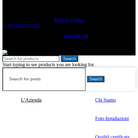
Se avete bisogno di supporto tecnico per la configurazione o
installazione di un nostro prodotto o se avete bisogno di assistenza
tecnica potete compilare il
Modulo Online
oppure telefonarci al
(+39) 011.9541015
EURODISPLAY
2023 created by
WEB BRAND
.
P.IVA: IT06279920018 - R.E.A. Torino n. 775476 - R.A.E.E.
IT08030000004203
Search
Start typing to see products you are looking for.
Search
L’Azienda
Chi Siamo
Foto Installazioni
Qualità certificata