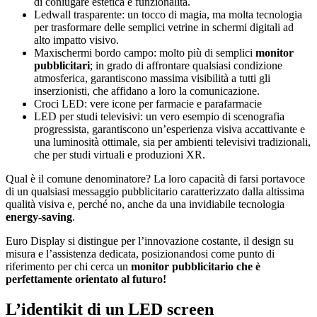
di coniugare estetica e funzionalità.
Ledwall trasparente: un tocco di magia, ma molta tecnologia
per trasformare delle semplici vetrine in schermi digitali ad
alto impatto visivo.
Maxischermi bordo campo: molto più di semplici
monitor
pubblicitari
; in grado di affrontare qualsiasi condizione
atmosferica, garantiscono massima visibilità a tutti gli
inserzionisti, che affidano a loro la comunicazione.
Croci LED: vere icone per farmacie e parafarmacie
LED per studi televisivi: un vero esempio di scenografia
progressista, garantiscono un’esperienza visiva accattivante e
una luminosità ottimale, sia per ambienti televisivi tradizionali,
che per studi virtuali e produzioni XR.
Qual è il comune denominatore? La loro capacità di farsi portavoce
di un qualsiasi messaggio pubblicitario caratterizzato dalla altissima
qualità visiva e, perché no, anche da una invidiabile tecnologia
energy-saving
.
Euro Display si distingue per l’innovazione costante, il design su
misura e l’assistenza dedicata, posizionandosi come punto di
riferimento per chi cerca un
monitor
pubblicitario
che
è
perfettamente orientato al futuro!
L’identikit di un LED screen