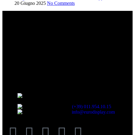
20 Giugno 2025
No Comments
Fondata nel 1978, Euro Display è stata la prima azienda italiana a
produrre schermi a LED. La totale padronanza della tecnologia
proprietaria e l’esperienza maturata sul campo in quasi 40 anni,
rappresentano un valore aggiunto incalcolabile nella
realizzazione di progetti customizzati, studiati per rispondere ad
esigenze particolari.
CONTATTI
Euro Display Srl Via Mahatma Gandhi,
21 10051 Avigliana, Torino Italy
Telefono:
(+39) 011.954.10.15
Email:
info@eurodisplay.com