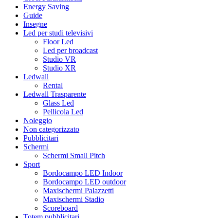
Energy Saving
Guide
Insegne
Led per studi televisivi
Floor Led
Led per broadcast
Studio VR
Studio XR
Ledwall
Rental
Ledwall Trasparente
Glass Led
Pellicola Led
Noleggio
Non categorizzato
Pubblicitari
Schermi
Schermi Small Pitch
Sport
Bordocampo LED Indoor
Bordocampo LED outdoor
Maxischermi Palazzetti
Maxischermi Stadio
Scoreboard
Totem pubblicitari