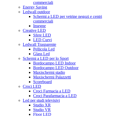
commerciali
Energy Saving
Ledwall outdoor
Schermi a LED per vetrine negozi e centri
commerciali
Insegne
Creative LED
Sfere LED
LED Curvi
Ledwall Trasparente
Pellicola Led
Glass Led
Schermi a LED per lo Sport
Bordocampo LED Indoor
Bordocampo LED Outdoor
Maxischermi stadio
Maxischermi Palazzetti
Scoreboard
Croci LED
Croci Farmacia a LED
Croci Parafarmacia a LED
Led per studi televisivi
Studio XR
Studio VR
Floor LED