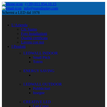
(+39) 011.954.10.15
info@eurodisplay.com
Schermi a LED dal 1978
L’Azienda
Chi Siamo
Foto Installazioni
Qualità certificata
Lavora con noi
I Prodotti
LEDWALL INDOOR
Small Pitch
Totem
ENERGY SAVING
LEDWALL OUTDOOR
Pubblicitari
Insegne
CREATIVE LED
Led Curvi