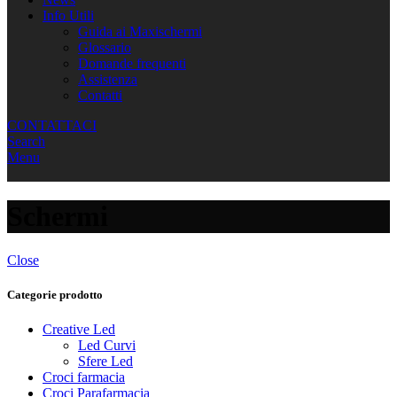
Info Utili
Guida ai Maxischermi
Glossario
Domande frequenti
Assistenza
Contatti
CONTATTACI
Search
Menu
Schermi
Close
Categorie prodotto
Creative Led
Led Curvi
Sfere Led
Croci farmacia
Croci Parafarmacia