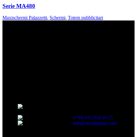
Serie MA480
Maxischermi Palazzetti
,
Schermi
,
Totem pubblicitari
Fondata nel 1978, Euro Display è stata la prima azienda italiana a
produrre schermi a LED. La totale padronanza della tecnologia
proprietaria e l’esperienza maturata sul campo in quasi 40 anni,
rappresentano un valore aggiunto incalcolabile nella
realizzazione di progetti customizzati, studiati per rispondere ad
esigenze particolari.
CONTATTI
Euro Display Srl Via Mahatma Gandhi,
21 10051 Avigliana, Torino Italy
Telefono:
(+39) 011.954.10.15
Email:
info@eurodisplay.com