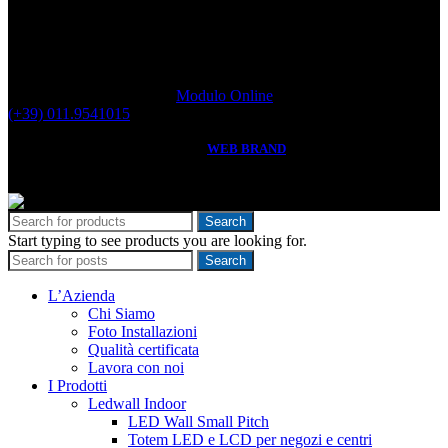
Supporto e assistenza tecnica
Se avete bisogno di supporto tecnico per la configurazione o
installazione di un nostro prodotto o se avete bisogno di assistenza
tecnica potete compilare il
Modulo Online
oppure telefonarci al
(+39) 011.9541015
EURODISPLAY
2023 created by
WEB BRAND
.
P.IVA: IT06279920018 - R.E.A. Torino n. 775476 - R.A.E.E.
IT08030000004203
Search
Start typing to see products you are looking for.
Search
L’Azienda
Chi Siamo
Foto Installazioni
Qualità certificata
Lavora con noi
I Prodotti
Ledwall Indoor
LED Wall Small Pitch
Totem LED e LCD per negozi e centri