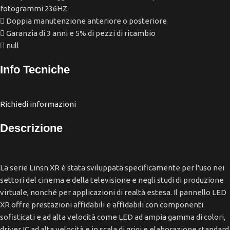
fotogrammi 236HZ
Doppia manutenzione anteriore o posteriore
Garanzia di 3 anni e 5% di pezzi di ricambio
null
Info Tecniche
Richiedi informazioni
Descrizione
La serie Linsn XR è stata sviluppata specificamente per l'uso nei
settori del cinema e della televisione e negli studi di produzione
virtuale, nonché per applicazioni di realtà estesa. Il pannello LED
XR offre prestazioni affidabili e affidabili con componenti
sofisticati e ad alta velocità come LED ad ampia gamma di colori,
driver IC ad alta velocità e in scala di grigi e elaborazione standard