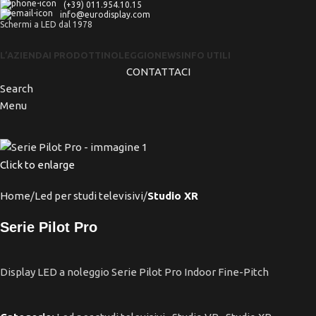
(+39) 011.954.10.15
info@eurodisplay.com
Schermi a LED dal 1978
L’AZIENDA
I PRODOTTI
NOLEGGIO
NEWS
INFO UTILI
CONTATTACI
Search
Menu
Click to enlarge
Home
Led per studi televisivi
Studio XR
Serie Pilot Pro
Display LED a noleggio Serie Pilot Pro Indoor Fine-Pitch