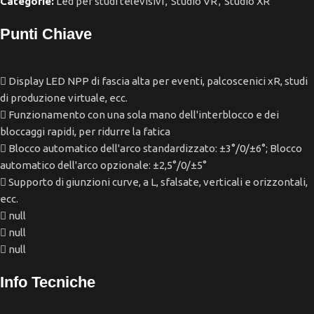
Categorie:
Led per studi televisivi
,
Studio VR
,
Studio XR
Punti Chiave
Display LED NPP di fascia alta per eventi, palcoscenici xR, studi
di produzione virtuale, ecc.
Funzionamento con una sola mano dell'interblocco e dei
bloccaggi rapidi, per ridurre la fatica
Blocco automatico dell'arco standardizzato: ±3°/0/±6°; Blocco
automatico dell'arco opzionale: ±2,5°/0/±5°
Supporto di giunzioni curve, a L, sfalsate, verticali e orizzontali,
ecc.
null
null
null
Info Tecniche