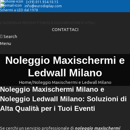
(+39) 011.954.10.15
info@eurodisplay.com
Schermi a LED dal 1978
L’AZIENDA
I PRODOTTI
NOLEGGIO
NEWS
INFO UTILI
CONTATTACI
Search
Menu
Noleggio Maxischermi e
Ledwall Milano
Home
Noleggio Maxischermi e Ledwall Milano
Noleggio Maxischermi Milano e
Noleggio Ledwall Milano: Soluzioni di
Alta Qualità per i Tuoi Eventi
Se cerchi un servizio professionale di
noleggio maxischermi